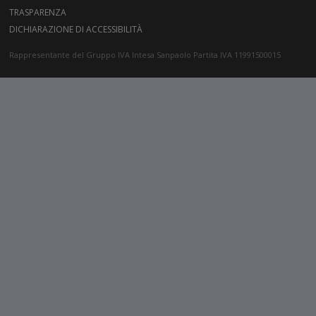
TRASPARENZA
DICHIARAZIONE DI ACCESSIBILITÀ
Rappresentante del Gruppo IVA Intesa Sanpaolo Partita IVA 11991500015