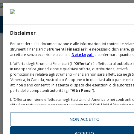
Disclaimer
Home
Documentazione Emissioni
/
Per accedere alla documentazione e alle informazioni ivi contenute relati
Documentazione Emissioni
strumenti finanziari ("
Strumenti Finanziari
") è necessario dichiarare, g
accettare senza eccezione alcuna le
Note Legali
e confermare quanto s
L 'offerta degli Strumenti Finanziari (l '"
Offerta
") è effettuata al pubblico 
In questa sezione potete trovare la documentazione relativa alle
in una specifica giurisdizione e qualsiasi offerta, distribuzione, attività
emissioni di Banca IMI, di Intesa Sanpaolo e di UBI Banca. Per le
promozionale relativa agli Strumenti Finanziari non sarà effettuata negli St
restanti emissioni di Intesa Sanpaolo, si prega di far riferimento
'America, in Canada, Australia o Giappone o in qualsiasi altro paese nel q
al sito
www.group.intesasanpaolo.com/it/investor-
atti non siano consentiti in assenza di specifiche esenzioni o di autorizza
parte delle competenti autorità (gli "
Altri Paesi
").
relations
.
L 'Offerta non viene effettuata negli Stati Uniti d 'America o nei confronti 
cittadino statunitense o soggetto residente negli Stati Uniti d 'America o
passivo di imposta negli Stati Uniti d 'America ("
U.S. Person
" o "
United 
RICERCA
Person
", come definite ai sensi delle U.S. Securities Laws o di altre norma
NON ACCETTO
applicabili in materia, una “
Persona U.S.
”) e la documentazione relativa a
Per applicare i seguenti filtri alla ricerca, selezionare
non può essere distribuita negli Stati Uniti. Gli Strumenti Finanziari non so
l’opzione desiderata e premere conferma.
saranno registrati ai sensi dello United States Securities Act del 1993, co
ACCETTO