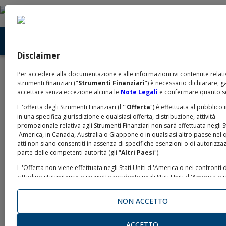
Disclaimer
Home
Conoscere
Eventi
/
/
Per accedere alla documentazione e alle informazioni ivi contenute relati
Eventi
strumenti finanziari ("
Strumenti Finanziari
") è necessario dichiarare, g
accettare senza eccezione alcuna le
Note Legali
e confermare quanto s
L 'offerta degli Strumenti Finanziari (l '"
Offerta
") è effettuata al pubblico 
in una specifica giurisdizione e qualsiasi offerta, distribuzione, attività
promozionale relativa agli Strumenti Finanziari non sarà effettuata negli St
Milano, 15 aprile 2025
'America, in Canada, Australia o Giappone o in qualsiasi altro paese nel q
atti non siano consentiti in assenza di specifiche esenzioni o di autorizza
Salone dei Pagamenti
parte delle competenti autorità (gli "
Altri Paesi
").
L 'Offerta non viene effettuata negli Stati Uniti d 'America o nei confronti 
cittadino statunitense o soggetto residente negli Stati Uniti d 'America o
passivo di imposta negli Stati Uniti d 'America ("
U.S. Person
" o "
United 
Anche quest’anno la Divisione
IMI Corporate…
Person
", come definite ai sensi delle U.S. Securities Laws o di altre norma
NON ACCETTO
applicabili in materia, una “
Persona U.S.
”) e la documentazione relativa a
non può essere distribuita negli Stati Uniti. Gli Strumenti Finanziari non so
saranno registrati ai sensi dello United States Securities Act del 1993, co
ACCETTO