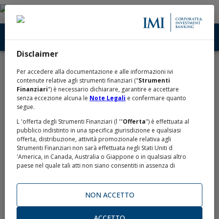
Disclaimer
Home
Conoscere
News
/
/
Per accedere alla documentazione e alle informazioni ivi
News
contenute relative agli strumenti finanziari ("
Strumenti
Finanziari
") è necessario dichiarare, garantire e accettare
senza eccezione alcuna le
Note Legali
e confermare quanto
segue.
L 'offerta degli Strumenti Finanziari (l '"
Offerta
") è effettuata al
Intesa Sanpaolo , 4 maggio 2026
pubblico indistinto in una specifica giurisdizione e qualsiasi
offerta, distribuzione, attività promozionale relativa agli
Nuova Obbligazione Intesa Sanpaolo
Strumenti Finanziari non sarà effettuata negli Stati Uniti d
'America, in Canada, Australia o Giappone o in qualsiasi altro
paese nel quale tali atti non siano consentiti in assenza di
specifiche esenzioni o di autorizzazioni da parte delle
Intesa Sanpaolo emette un nuovo bond ampliando la
competenti autorità (gli "
Altri Paesi
").
gamma di Obbligazioni retail quotate. Si tratta di
NON ACCETTO
L 'Offerta non viene effettuata negli Stati Uniti d 'America o nei
un’obbligazione denominata in Dollari…
confronti di alcun cittadino statunitense o soggetto residente
negli Stati Uniti d 'America o soggetto passivo di imposta negli
ACCETTO