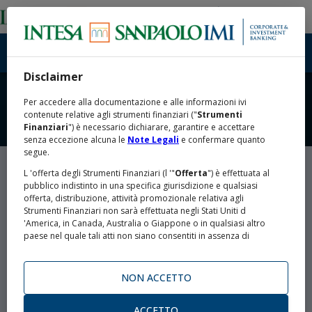
Disclaimer
Per accedere alla documentazione e alle informazioni ivi
contenute relative agli strumenti finanziari ("
Strumenti
Finanziari
") è necessario dichiarare, garantire e accettare
senza eccezione alcuna le
Note Legali
e confermare quanto
segue.
L 'offerta degli Strumenti Finanziari (l '"
Offerta
") è effettuata al
OBBLIGAZIONI INTESA
pubblico indistinto in una specifica giurisdizione e qualsiasi
offerta, distribuzione, attività promozionale relativa agli
Strumenti Finanziari non sarà effettuata negli Stati Uniti d
SANPAOLO
'America, in Canada, Australia o Giappone o in qualsiasi altro
paese nel quale tali atti non siano consentiti in assenza di
specifiche esenzioni o di autorizzazioni da parte delle
competenti autorità (gli "
Altri Paesi
").
NON ACCETTO
LA MOSSA STRATEGICA PER I TUOI
L 'Offerta non viene effettuata negli Stati Uniti d 'America o nei
confronti di alcun cittadino statunitense o soggetto residente
INVESTIMENTI.
negli Stati Uniti d 'America o soggetto passivo di imposta negli
ACCETTO